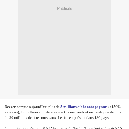
Publicité
Deezer
compte aujourd’hui plus de
5 millions d’abonnés payants
(+150%
en un an), 12 millions d’utilisateurs actifs mensuels et un catalogue de plus
de 30 millions de titres musicaux. Le site est présent dans 180 pays.
La publicité représente 10 à 15% de son chiffre d’affaires (qui s’élevait à 60