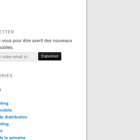
ETTER
-vous pour être averti des nouveaux
publiés.
ORIES
a
ting
mobile
e distribution
eting
le
e la semaine