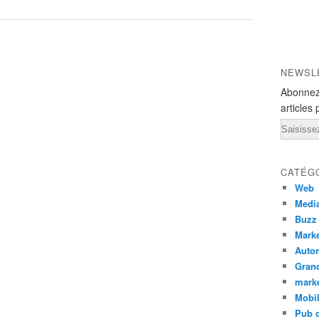
NEWSL
Abonnez
articles 
Email
CATÉG
Web
Medi
Buzz
Marke
Auto
Grand
mark
Mobi
Pub d