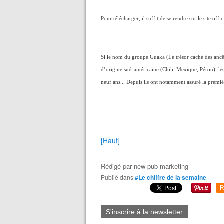
Pour télécharger, il suffit de se rendre sur le site off
Si le nom du groupe Guaka (Le trésor caché des ancê
d’origine sud-américaine (Chili, Mexique, Pérou), les
neuf ans... Depuis ils ont notamment assuré la premi
[Haut]
Rédigé par
new pub marketing
Publié dans
#Le chiffre de la semaine
R
S'inscrire à la newsletter