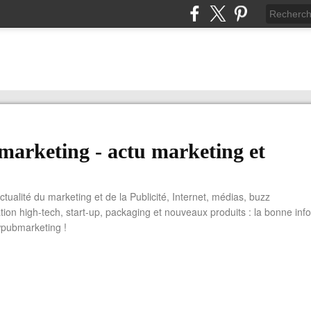
arketing - actu marketing et
actualité du marketing et de la Publicité, Internet, médias, buzz
tion high-tech, start-up, packaging et nouveaux produits : la bonne info
wpubmarketing !