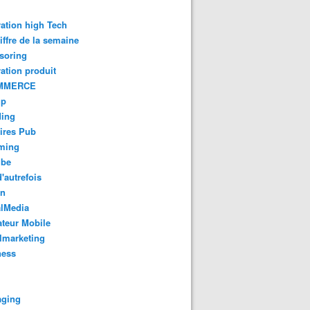
ation high Tech
iffre de la semaine
soring
ation produit
MMERCE
up
ding
ires Pub
aming
ube
'autrefois
gn
alMedia
teur Mobile
lmarketing
ness
aging