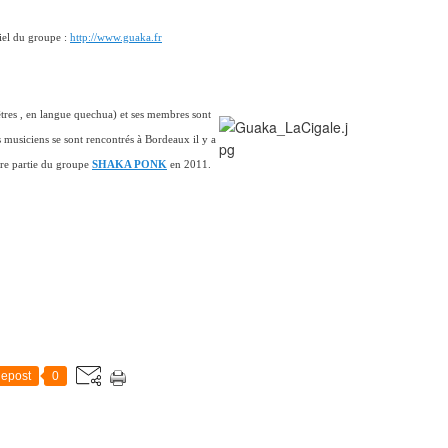
iciel du groupe :
http://www.guaka.fr
tres , en langue quechua) et ses membres sont
 musiciens se sont rencontrés à Bordeaux il y a
ère partie du groupe
SHAKA PONK
en 2011.
epost
0