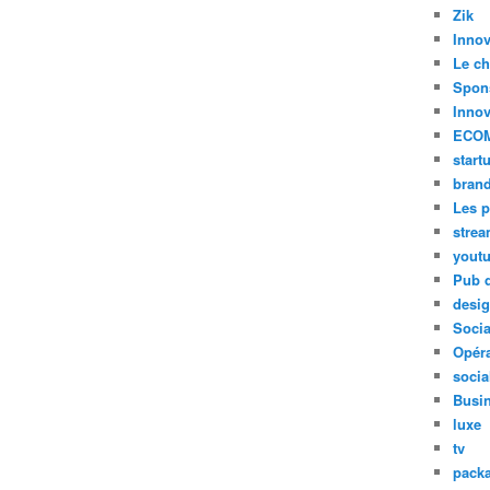
Zik
Innov
Le ch
Spon
Innov
ECO
start
bran
Les p
stre
yout
Pub d
desi
Soci
Opéra
socia
Busi
luxe
tv
pack