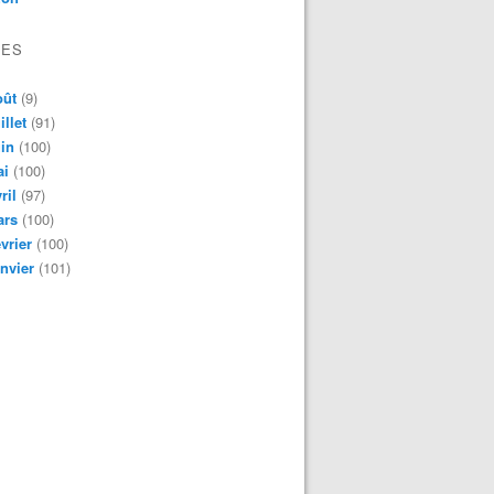
VES
oût
(9)
illet
(91)
in
(100)
ai
(100)
ril
(97)
ars
(100)
vrier
(100)
nvier
(101)