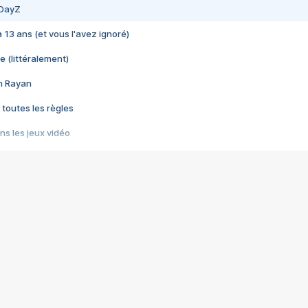
 DayZ
 a 13 ans (et vous l'avez ignoré)
e (littéralement)
im Rayan
 toutes les règles
s les jeux vidéo
us choquant de Rockstar ? - Le scandale BULLY
e plus moche de Steam
du RÊVE tourne au CAUCHEMAR
pendant 8 heures
it… à tort
umiliés par un jeu vidéo
ire - Final Fantasy 8