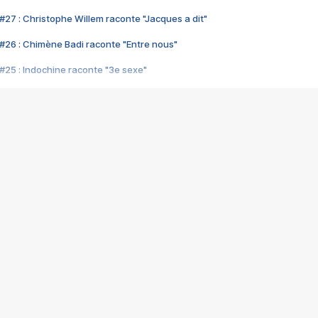
#27 : Christophe Willem raconte "Jacques a dit"
#26 : Chimène Badi raconte "Entre nous"
#25 : Indochine raconte "3e sexe"
#24 : Zaho raconte "C'est chelou"
#23 : Patrick Bruel raconte "Au café des délices"
#22 : Kyo raconte "Le chemin"
#21 : Nolwenn Leroy raconte "Cassé"
#20 : Patrick Hernandez raconte "Born to be alive"
#19 : Lorie raconte "Près de moi"
#18 : Michael Jones raconte "A nos actes manqués" (avec Jean-Jacque
#17 : Khaled raconte "Aïcha"
#16 : Corneille raconte "Parce qu'on vient de loin"