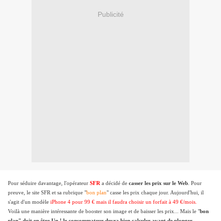
Publicité
Pour séduire davantage, l'opérateur
SFR
a décidé de
casser les prix sur le Web
. Pour
preuve, le site SFR et sa rubrique "
bon plan
" casse les prix chaque jour. Aujourd'hui, il
s'agit d'un modèle
iPhone 4 pour 99 € mais il faudra choisir un forfait à 49 €/mois.
Voilà une manière intéressante de booster son image et de baisser les prix... Mais le "
bon
plan" doit en être Un ! le consommateur devra bien calculer avant de plonger ...