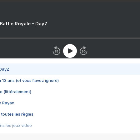
 Battle Royale - DayZ
 DayZ
 a 13 ans (et vous l'avez ignoré)
e (littéralement)
im Rayan
 toutes les règles
s les jeux vidéo
us choquant de Rockstar ? - Le scandale BULLY