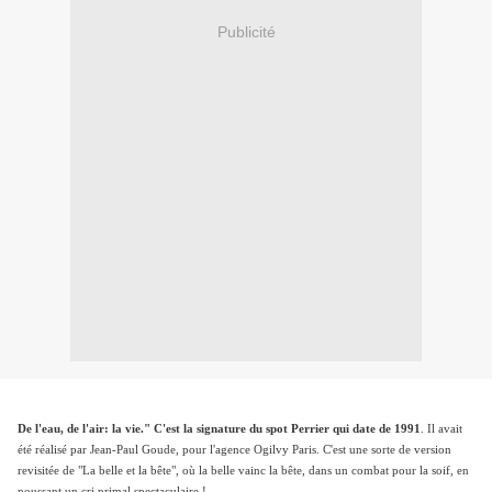
Publicité
De l'eau, de l'air: la vie." C'est la signature du spot Perrier qui date de 1991
. Il avait
été réalisé par Jean-Paul Goude, pour l'agence Ogilvy Paris. C'est une sorte de version
revisitée de "La belle et la bête", où la belle vainc la bête, dans un combat pour la soif, en
poussant un cri primal spectaculaire !