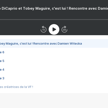
 DiCaprio et Tobey Maguire, c'est lui ! Rencontre avec Dam
bey Maguire, c'est lui ! Rencontre avec Damien Witecka
e 6
e 5
e 4
e 3
s créatrices de la VF !
e 2
e 1