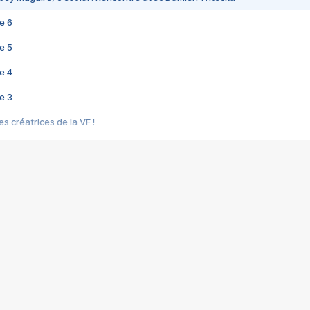
e 6
e 5
e 4
e 3
s créatrices de la VF !
e 2
e 1
e Mektoub My Love arrive enfin ! Rencontre avec Shaïn Boumedine et Sal
i : après Toni en famille
elle réalise le bouleversant Dites lui que je l'aime
ais ! Rencontre autour de Vie privée de Rebecca Zlotowski
 de Marguerite, Grave... Rencontre avec Ella Rumpf