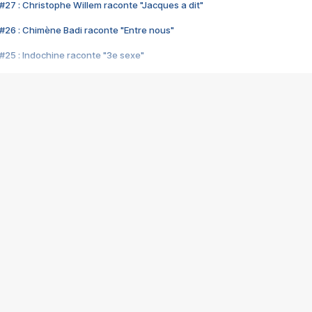
#27 : Christophe Willem raconte "Jacques a dit"
#26 : Chimène Badi raconte "Entre nous"
#25 : Indochine raconte "3e sexe"
#24 : Zaho raconte "C'est chelou"
#23 : Patrick Bruel raconte "Au café des délices"
#22 : Kyo raconte "Le chemin"
#21 : Nolwenn Leroy raconte "Cassé"
#20 : Patrick Hernandez raconte "Born to be alive"
#19 : Lorie raconte "Près de moi"
#18 : Michael Jones raconte "A nos actes manqués" (avec Jean-Jacque
#17 : Khaled raconte "Aïcha"
#16 : Corneille raconte "Parce qu'on vient de loin"
#15 : Indochine raconte "L'aventurier"