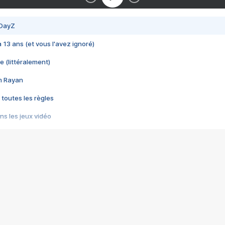
 DayZ
 a 13 ans (et vous l'avez ignoré)
e (littéralement)
im Rayan
 toutes les règles
s les jeux vidéo
us choquant de Rockstar ? - Le scandale BULLY
e plus moche de Steam
du RÊVE tourne au CAUCHEMAR
pendant 8 heures
it… à tort
umiliés par un jeu vidéo