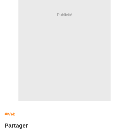
Publicité
#Web
Partager