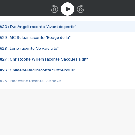
#30 : Eve Angeli raconte "Avant de partir"
#29 : MC Solaar raconte "Bouge de là"
28 : Lorie raconte "Je vais vite"
#27 : Christophe Willem raconte "Jacques a dit"
#26 : Chimène Badi raconte "Entre nous"
#25 : Indochine raconte "3e sexe"
#24 : Zaho raconte "C'est chelou"
#23 : Patrick Bruel raconte "Au café des délices"
#22 : Kyo raconte "Le chemin"
#21 : Nolwenn Leroy raconte "Cassé"