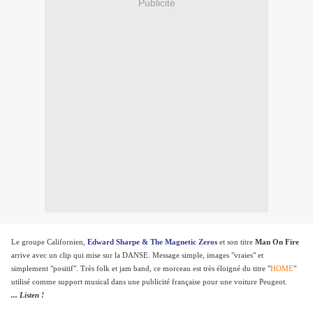
Publicité
Le groupe Californien,
Edward Sharpe & The Magnetic Zeros
et son titre
Man On Fire
arrive avec un clip qui mise sur la DANSE. Message simple, images "vraies" et
simplement "positif". Très folk et jam band, ce morceau est très éloigné du titre "
HOME
"
utilisé comme support musical dans une publicité française pour une voiture Peugeot.
... Listen !