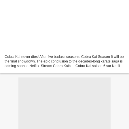
Cobra Kai never dies! After five badass seasons, Cobra Kai Season 6 will be
the final showdown. The epic conclusion to the decades-long karate saga is
coming soon to Netflix. Stream Cobra Kai's ... Cobra Kai saison 6 sur Netflix,
c'est pour bientôt !...