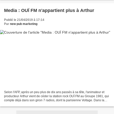
Media : OUÏ FM n'appartient plus à Arthur
Publié le 21/04/2019 à 17:14
Par
new pub marketing
Selon l'AFP, après un peu plus de dix ans passés à sa tête, l'animateur et
producteur Arthur vient de céder la station rock OUÏ FM au Groupe 1981, qui
compte déjà dans son giron 7 radios, dont la parisienne Voltage. Dans la
corbeille de la mariée figurent...