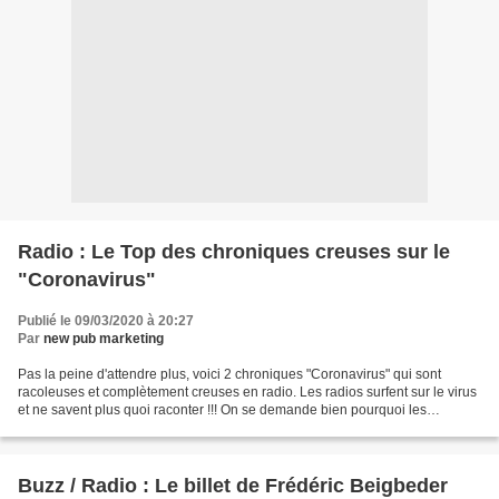
Radio : Le Top des chroniques creuses sur le
"Coronavirus"
Publié le 09/03/2020 à 20:27
Par
new pub marketing
Pas la peine d'attendre plus, voici 2 chroniques "Coronavirus" qui sont
racoleuses et complètement creuses en radio. Les radios surfent sur le virus
et ne savent plus quoi raconter !!! On se demande bien pourquoi les
podcasts cartonnent de plus en plus...
Buzz / Radio : Le billet de Frédéric Beigbeder