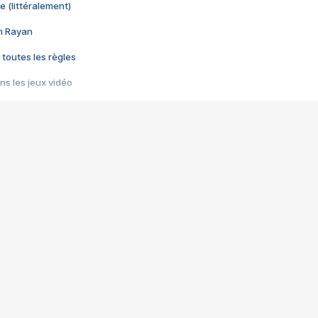
e (littéralement)
im Rayan
 toutes les règles
s les jeux vidéo
us choquant de Rockstar ? - Le scandale BULLY
e plus moche de Steam
du RÊVE tourne au CAUCHEMAR
pendant 8 heures
it… à tort
umiliés par un jeu vidéo
ire - Final Fantasy 8
ti un empire - Age of Empires
story DOFUS