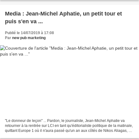
Media : Jean-Michel Aphatie, un petit tour et
puis s'en va ...
Publié le 14/07/2019 à 17:08
Par
new pub marketing
"Le donneur de leçon" ... Pardon, le journaliste, Jean-Michel Aphatie va
retourner à la rentrée sur LCI en tant qu'éditorialiste politique de la matinale,
quittant Europe 1 où il n'aura passé qu'un an aux côtés de Nikos Aliagas, a
annoncé la chaîne d'info....