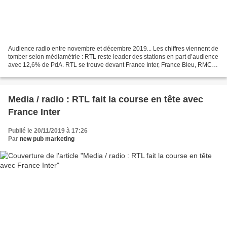
Audience radio entre novembre et décembre 2019... Les chiffres viennent de
tomber selon médiamétrie : RTL reste leader des stations en part d’audience
avec 12,6% de PdA. RTL se trouve devant France Inter, France Bleu, RMC,
NRJ et Europe 1. Notons que...
Media / radio : RTL fait la course en tête avec
France Inter
Publié le 20/11/2019 à 17:26
Par
new pub marketing