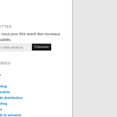
ETTER
-vous pour être averti des nouveaux
publiés.
ORIES
a
ting
mobile
e distribution
eting
le
e la semaine