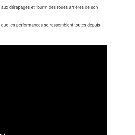
e aux dérapages et "burn" des roues arrières de son
 que les performances se ressemblent toutes depuis