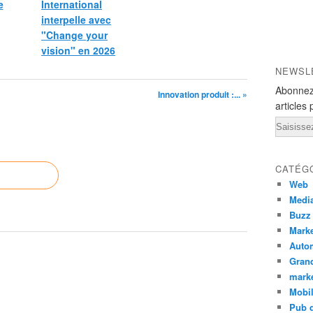
e
International
interpelle avec
"Change your
vision" en 2026
NEWSL
Abonnez
Innovation produit :... »
articles 
Email
CATÉG
Web
Medi
Buzz
Marke
Auto
Grand
mark
Mobi
Pub d