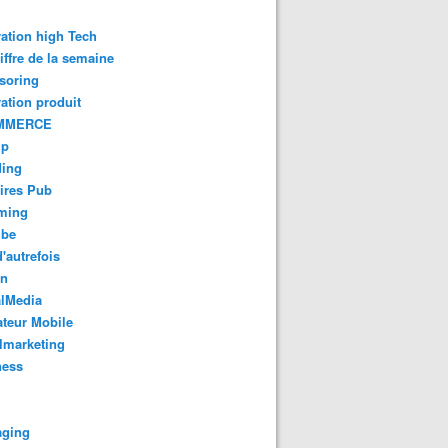
ation high Tech
iffre de la semaine
soring
ation produit
MMERCE
up
ding
ires Pub
aming
ube
'autrefois
gn
alMedia
teur Mobile
lmarketing
ness
aging