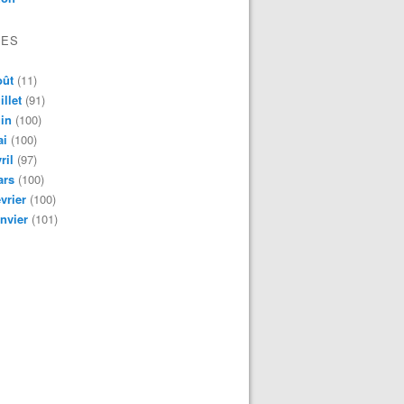
VES
oût
(11)
illet
(91)
in
(100)
ai
(100)
ril
(97)
ars
(100)
vrier
(100)
nvier
(101)