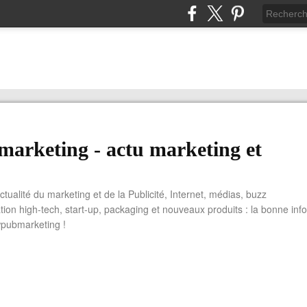
arketing - actu marketing et
actualité du marketing et de la Publicité, Internet, médias, buzz
tion high-tech, start-up, packaging et nouveaux produits : la bonne info
wpubmarketing !