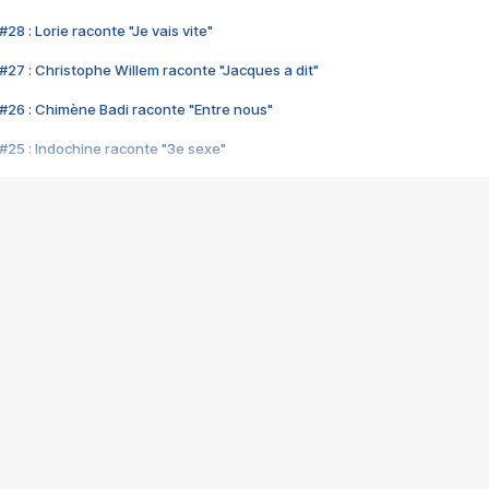
28 : Lorie raconte "Je vais vite"
#27 : Christophe Willem raconte "Jacques a dit"
#26 : Chimène Badi raconte "Entre nous"
#25 : Indochine raconte "3e sexe"
#24 : Zaho raconte "C'est chelou"
#23 : Patrick Bruel raconte "Au café des délices"
#22 : Kyo raconte "Le chemin"
#21 : Nolwenn Leroy raconte "Cassé"
#20 : Patrick Hernandez raconte "Born to be alive"
#19 : Lorie raconte "Près de moi"
#18 : Michael Jones raconte "A nos actes manqués" (avec Jean-Jacque
#17 : Khaled raconte "Aïcha"