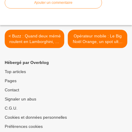
Ajouter un commentaire
< Buzz : Quand deux mémé
Opérateur mobile : Le Big
roulent en Lamborghini, ca
Noël Orange, un spot ultra
devient drôle
connecté et un spot ultra
décalé >
Hébergé par Overblog
Top articles
Pages
Contact
Signaler un abus
C.G.U.
Cookies et données personnelles
Préférences cookies