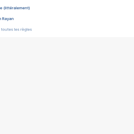
e (littéralement)
im Rayan
 toutes les règles
s les jeux vidéo
us choquant de Rockstar ? - Le scandale BULLY
e plus moche de Steam
du RÊVE tourne au CAUCHEMAR
pendant 8 heures
it… à tort
umiliés par un jeu vidéo
ire - Final Fantasy 8
ti un empire - Age of Empires