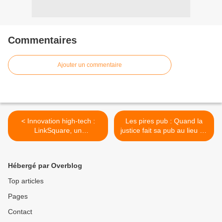
Commentaires
Ajouter un commentaire
< Innovation high-tech :
Les pires pub : Quand la
LinkSquare, un
justice fait sa pub au lieu de
spectroscope qui analyse
rester à sa place >
les médicaments
Hébergé par Overblog
Top articles
Pages
Contact