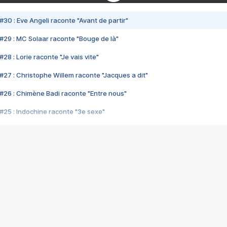
#30 : Eve Angeli raconte "Avant de partir"
#29 : MC Solaar raconte "Bouge de là"
28 : Lorie raconte "Je vais vite"
#27 : Christophe Willem raconte "Jacques a dit"
#26 : Chimène Badi raconte "Entre nous"
#25 : Indochine raconte "3e sexe"
#24 : Zaho raconte "C'est chelou"
#23 : Patrick Bruel raconte "Au café des délices"
#22 : Kyo raconte "Le chemin"
#21 : Nolwenn Leroy raconte "Cassé"
#20 : Patrick Hernandez raconte "Born to be alive"
#19 : Lorie raconte "Près de moi"