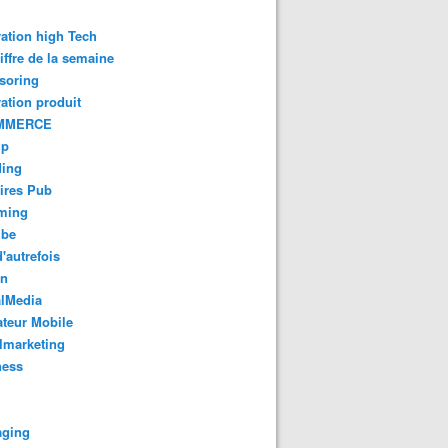
ation high Tech
iffre de la semaine
soring
ation produit
MMERCE
up
ding
ires Pub
aming
ube
'autrefois
gn
alMedia
teur Mobile
lmarketing
ness
aging