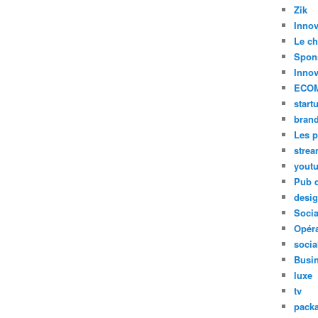
Zik
Innov
Le ch
Spon
Innov
ECO
start
bran
Les p
stre
yout
Pub d
desi
Soci
Opéra
socia
Busi
luxe
tv
pack