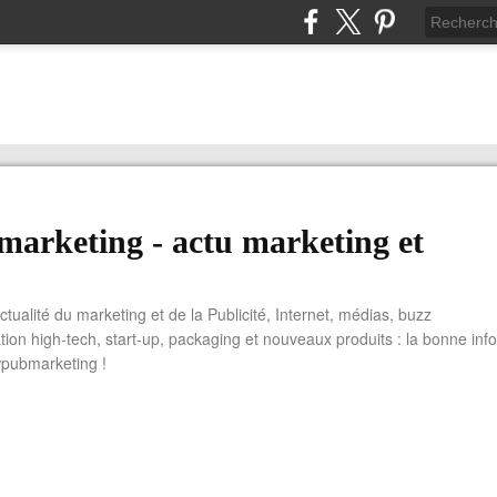
arketing - actu marketing et
actualité du marketing et de la Publicité, Internet, médias, buzz
tion high-tech, start-up, packaging et nouveaux produits : la bonne info
wpubmarketing !