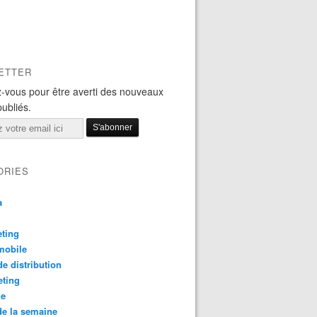
ETTER
-vous pour être averti des nouveaux
publiés.
ORIES
a
ting
mobile
e distribution
eting
le
e la semaine