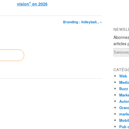
vision" en 2026
Branding : Volleyball... »
NEWSL
Abonnez
articles 
Email
CATÉG
Web
Medi
Buzz
Marke
Auto
Grand
mark
Mobi
Pub d