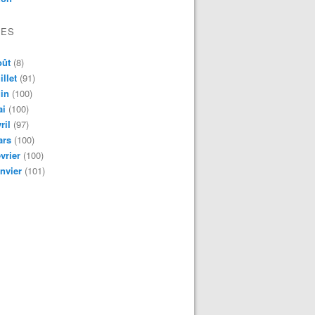
VES
oût
(8)
illet
(91)
in
(100)
ai
(100)
ril
(97)
ars
(100)
vrier
(100)
nvier
(101)