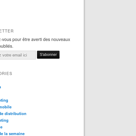
ETTER
-vous pour être averti des nouveaux
publiés.
ORIES
a
ting
mobile
e distribution
eting
le
e la semaine