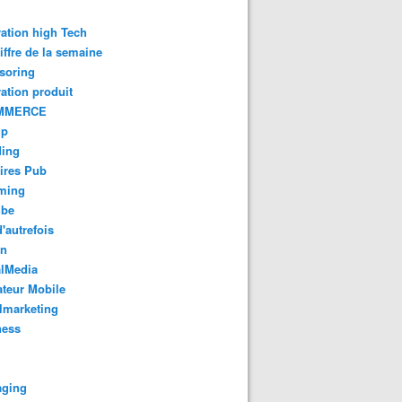
ation high Tech
iffre de la semaine
soring
ation produit
MMERCE
up
ding
ires Pub
aming
ube
'autrefois
gn
alMedia
teur Mobile
lmarketing
ness
aging