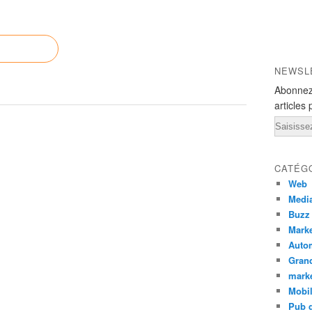
NEWSL
Abonnez
articles 
Email
CATÉG
Web
Medi
Buzz
Marke
Auto
Grand
mark
Mobi
Pub d