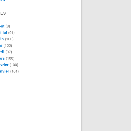
VES
oût
(8)
illet
(91)
in
(100)
ai
(100)
ril
(97)
ars
(100)
vrier
(100)
nvier
(101)