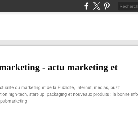
arketing - actu marketing et
actualité du marketing et de la Publicité, Internet, médias, buzz
tion high-tech, start-up, packaging et nouveaux produits : la bonne info
wpubmarketing !