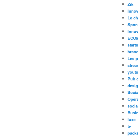
Zik
Innov
Le ch
Spon
Innov
ECO
start
bran
Les p
stre
yout
Pub d
desi
Soci
Opéra
socia
Busi
luxe
tv
pack