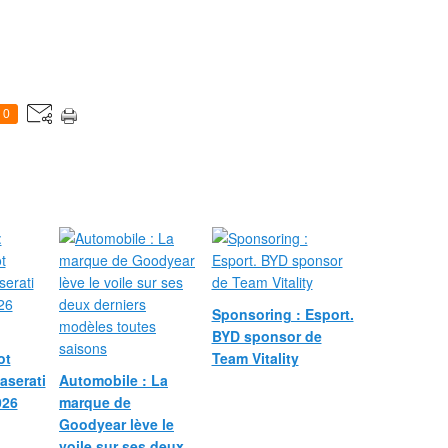
0
Sponsoring : Esport.
BYD sponsor de
ot
Team Vitality
aserati
Automobile : La
026
marque de
Goodyear lève le
voile sur ses deux