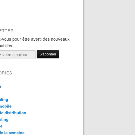
ETTER
-vous pour être averti des nouveaux
publiés.
ORIES
a
ting
mobile
e distribution
eting
le
e la semaine