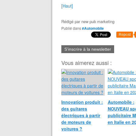
[Haut]
Rédigé par
new pub marketing
Publié dans
#Automobile
Repost
S'inscrire à la newsletter
Vous aimerez aussi :
Innovation produit :
Automobile :
des guitares
NOUVEAU sp
électriques à partir
publicitaire M
de moteurs de
en Italie en 2
voitures ?