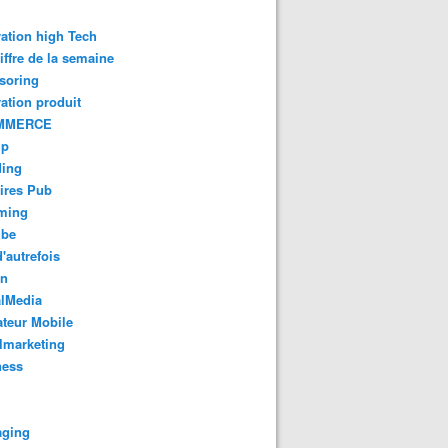
ation high Tech
iffre de la semaine
soring
ation produit
MMERCE
up
ding
ires Pub
aming
ube
'autrefois
gn
alMedia
teur Mobile
lmarketing
ness
aging