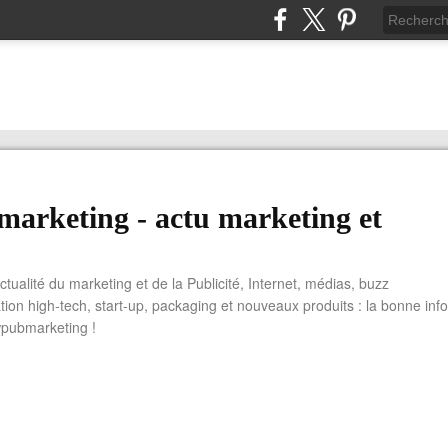
arketing - actu marketing et
actualité du marketing et de la Publicité, Internet, médias, buzz
tion high-tech, start-up, packaging et nouveaux produits : la bonne info
wpubmarketing !