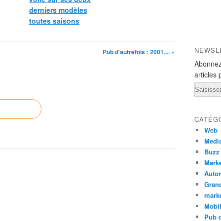
derniers modèles
toutes saisons
NEWSL
Pub d'autrefois : 2001,... »
Abonnez
articles 
Email
CATÉG
Web
Medi
Buzz
Marke
Auto
Grand
mark
Mobi
Pub d