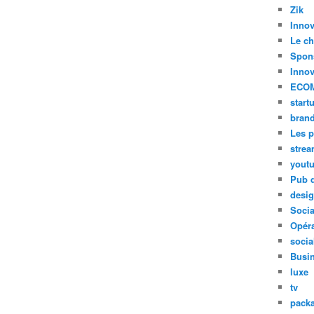
Zik
Innov
Le ch
Spon
Innov
ECO
start
bran
Les p
stre
yout
Pub d
desi
Soci
Opéra
socia
Busi
luxe
tv
pack