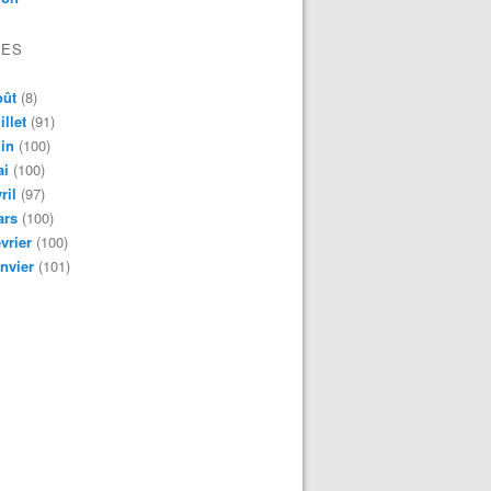
VES
oût
(8)
illet
(91)
in
(100)
ai
(100)
ril
(97)
ars
(100)
vrier
(100)
nvier
(101)