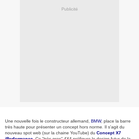
Publicité
Une nouvelle fois le constructeur allemand,
BMW
, place la barre
très haute pour présenter un concept hors norme. Il s'agit du
nouveau spot web (sur la chaine YouTube) du
Concept X7
iPerformance.
Ce "très gros" 4X4 préfigure le design futur de la