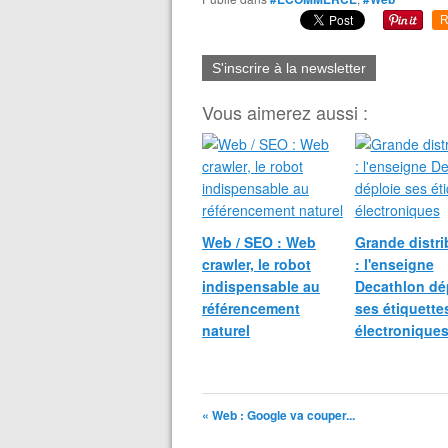
R
S'inscrire à la newsletter
Vous aimerez aussi :
Web / SEO : Web
Grande distri
crawler, le robot
: l'enseigne
indispensable au
Decathlon dé
référencement
ses étiquette
naturel
électronique
« Web : Google va couper...