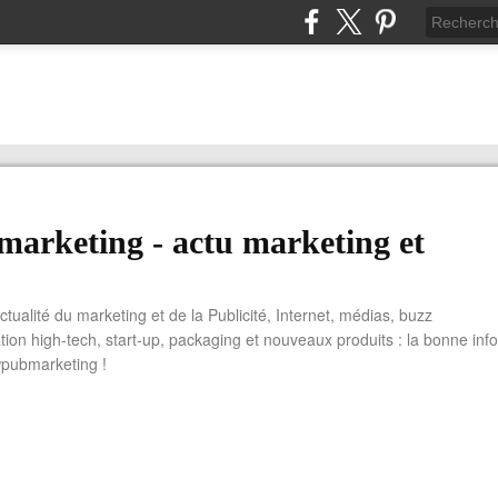
arketing - actu marketing et
actualité du marketing et de la Publicité, Internet, médias, buzz
tion high-tech, start-up, packaging et nouveaux produits : la bonne info
wpubmarketing !