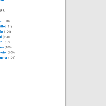
VES
oût
(10)
illet
(91)
in
(100)
ai
(100)
ril
(97)
ars
(100)
vrier
(100)
nvier
(101)