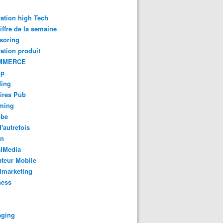
ation high Tech
iffre de la semaine
soring
ation produit
MMERCE
up
ding
ires Pub
aming
ube
'autrefois
gn
alMedia
teur Mobile
lmarketing
ness
aging