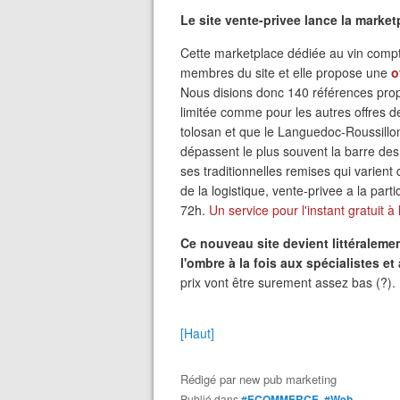
Le site vente-privee lance la marke
Cette marketplace dédiée au vin compt
membres du site et elle propose une
o
Nous disions donc 140 références pr
limitée comme pour les autres offres d
tolosan et que le Languedoc-Roussillon 
dépassent le plus souvent la barre des
ses traditionnelles remises qui varien
de la logistique, vente-privee a la parti
72h.
Un service pour l'instant gratuit 
Ce nouveau site devient littéralemen
l'ombre à la fois aux spécialistes et
prix vont être surement assez bas (?).
[Haut]
Rédigé par
new pub marketing
Publié dans
#ECOMMERCE
,
#Web