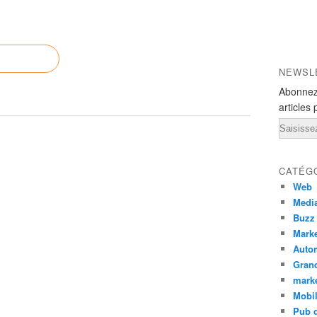
NEWSL
Abonnez
articles 
Email
CATÉG
Web
Medi
Buzz
Marke
Auto
Grand
mark
Mobi
Pub d