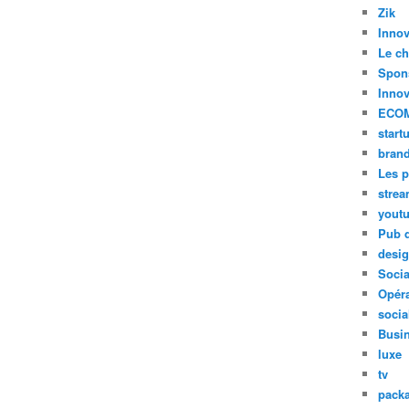
Zik
Innov
Le ch
Spon
Innov
ECO
start
bran
Les p
stre
yout
Pub d
desi
Soci
Opéra
socia
Busi
luxe
tv
pack