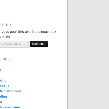
ETTER
-vous pour être averti des nouveaux
publiés.
ORIES
a
ting
mobile
e distribution
eting
le
e la semaine