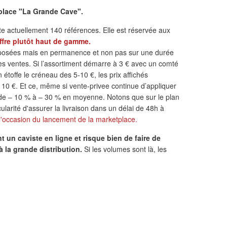
tplace "La Grande Cave".
e actuellement 140 références. Elle est réservée aux
ffre plutôt haut de gamme.
oposées mais en permanence et non pas sur une durée
es ventes. Si l’assortiment démarre à 3 € avec un comté
étoffe le créneau des 5-10 €, les prix affichés
 10 €. Et ce, même si vente-privee continue d’appliquer
t de – 10 % à – 30 % en moyenne. Notons que sur le plan
cularité d'assurer la livraison dans un délai de 48h à
à l'occasion du lancement de la marketplace.
t un caviste en ligne et risque bien de faire de
 à la grande distribution.
Si les volumes sont là, les