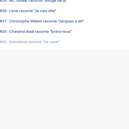
#29 : MC Solaar raconte "Bouge de là"
28 : Lorie raconte "Je vais vite"
#27 : Christophe Willem raconte "Jacques a dit"
#26 : Chimène Badi raconte "Entre nous"
#25 : Indochine raconte "3e sexe"
#24 : Zaho raconte "C'est chelou"
#23 : Patrick Bruel raconte "Au café des délices"
#22 : Kyo raconte "Le chemin"
#21 : Nolwenn Leroy raconte "Cassé"
#20 : Patrick Hernandez raconte "Born to be alive"
#19 : Lorie raconte "Près de moi"
#18 : Michael Jones raconte "A nos actes manqués" (avec Jean-Jacque
#17 : Khaled raconte "Aïcha"