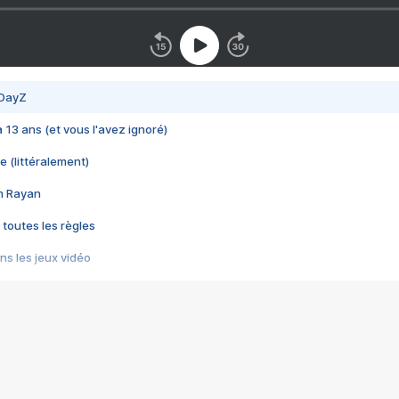
 DayZ
 a 13 ans (et vous l'avez ignoré)
e (littéralement)
im Rayan
 toutes les règles
s les jeux vidéo
us choquant de Rockstar ? - Le scandale BULLY
e plus moche de Steam
du RÊVE tourne au CAUCHEMAR
pendant 8 heures