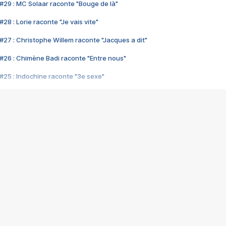
#29 : MC Solaar raconte "Bouge de là"
28 : Lorie raconte "Je vais vite"
#27 : Christophe Willem raconte "Jacques a dit"
#26 : Chimène Badi raconte "Entre nous"
#25 : Indochine raconte "3e sexe"
#24 : Zaho raconte "C'est chelou"
#23 : Patrick Bruel raconte "Au café des délices"
#22 : Kyo raconte "Le chemin"
#21 : Nolwenn Leroy raconte "Cassé"
#20 : Patrick Hernandez raconte "Born to be alive"
#19 : Lorie raconte "Près de moi"
#18 : Michael Jones raconte "A nos actes manqués" (avec Jean-Jacque
#17 : Khaled raconte "Aïcha"