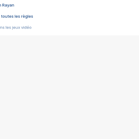
im Rayan
 toutes les règles
s les jeux vidéo
us choquant de Rockstar ? - Le scandale BULLY
e plus moche de Steam
du RÊVE tourne au CAUCHEMAR
pendant 8 heures
it… à tort
umiliés par un jeu vidéo
ire - Final Fantasy 8
ti un empire - Age of Empires
story DOFUS