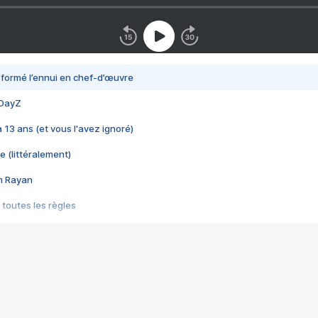
nsformé l’ennui en chef-d’œuvre
 DayZ
 a 13 ans (et vous l'avez ignoré)
e (littéralement)
im Rayan
 toutes les règles
s les jeux vidéo
us choquant de Rockstar ? - Le scandale BULLY
e plus moche de Steam
du RÊVE tourne au CAUCHEMAR