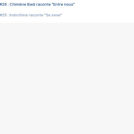
#26 : Chimène Badi raconte "Entre nous"
#25 : Indochine raconte "3e sexe"
#24 : Zaho raconte "C'est chelou"
#23 : Patrick Bruel raconte "Au café des délices"
#22 : Kyo raconte "Le chemin"
#21 : Nolwenn Leroy raconte "Cassé"
#20 : Patrick Hernandez raconte "Born to be alive"
#19 : Lorie raconte "Près de moi"
#18 : Michael Jones raconte "A nos actes manqués" (avec Jean-Jacque
#17 : Khaled raconte "Aïcha"
#16 : Corneille raconte "Parce qu'on vient de loin"
#15 : Indochine raconte "L'aventurier"
14 : Lorie raconte "Sur un air latino"