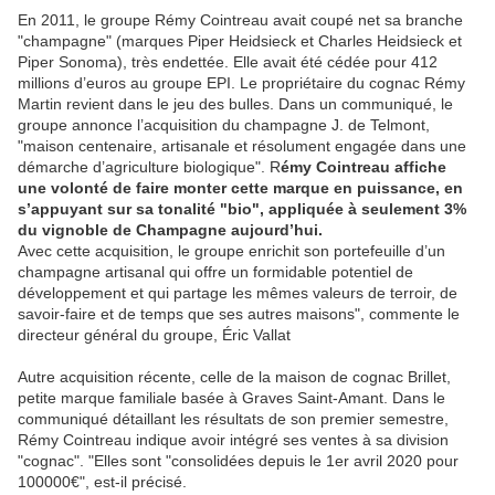
En 2011, le groupe Rémy Cointreau avait coupé net sa branche
"champagne" (marques Piper Heidsieck et Charles Heidsieck et
Piper Sonoma), très endettée. Elle avait été cédée pour 412
millions d’euros au groupe EPI. Le propriétaire du cognac Rémy
Martin revient dans le jeu des bulles. Dans un communiqué, le
groupe annonce l’acquisition du champagne J. de Telmont,
"maison centenaire, artisanale et résolument engagée dans une
démarche d’agriculture biologique". R
émy Cointreau affiche
une volonté de faire monter cette marque en puissance, en
s’appuyant sur sa tonalité "bio", appliquée à seulement 3%
du vignoble de Champagne aujourd’hui.
Avec cette acquisition, le groupe enrichit son portefeuille d’un
champagne artisanal qui offre un formidable potentiel de
développement et qui partage les mêmes valeurs de terroir, de
savoir-faire et de temps que ses autres maisons", commente le
directeur général du groupe, Éric Vallat
Autre acquisition récente, celle de la maison de cognac Brillet,
petite marque familiale basée à Graves Saint-Amant. Dans le
communiqué détaillant les résultats de son premier semestre,
Rémy Cointreau indique avoir intégré ses ventes à sa division
"cognac". "Elles sont "consolidées depuis le 1er avril 2020 pour
100000€", est-il précisé.