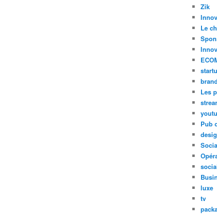
Zik
Innov
Le ch
Spon
Innov
ECO
start
bran
Les p
stre
yout
Pub d
desi
Soci
Opéra
socia
Busi
luxe
tv
pack