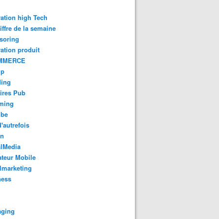
ation high Tech
iffre de la semaine
soring
ation produit
MMERCE
up
ding
ires Pub
aming
ube
'autrefois
gn
alMedia
teur Mobile
lmarketing
ness
aging