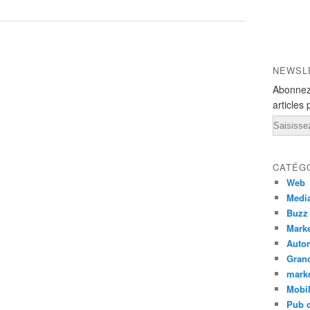
NEWSL
Abonnez
articles 
Email
CATÉG
Web
Medi
Buzz
Marke
Auto
Grand
mark
Mobi
Pub d