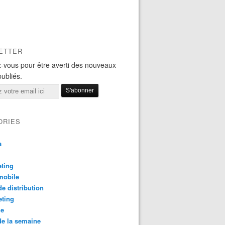
ETTER
-vous pour être averti des nouveaux
publiés.
ORIES
a
ting
mobile
e distribution
eting
le
e la semaine