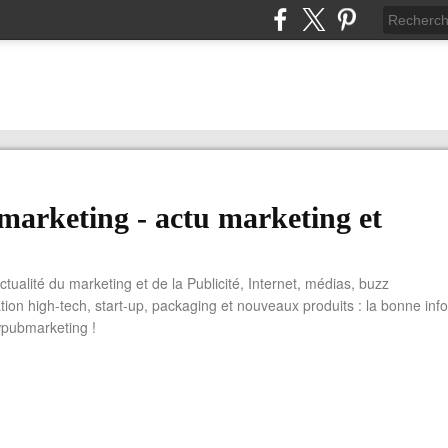
arketing - actu marketing et
actualité du marketing et de la Publicité, Internet, médias, buzz
tion high-tech, start-up, packaging et nouveaux produits : la bonne info
wpubmarketing !