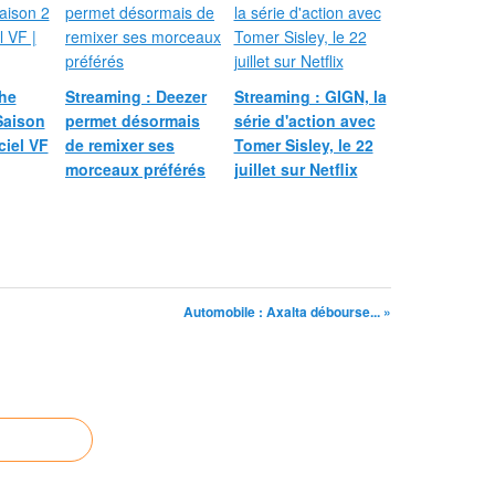
The
Streaming : Deezer
Streaming : GIGN, la
Saison
permet désormais
série d'action avec
ciel VF
de remixer ses
Tomer Sisley, le 22
morceaux préférés
juillet sur Netflix
Automobile : Axalta débourse... »