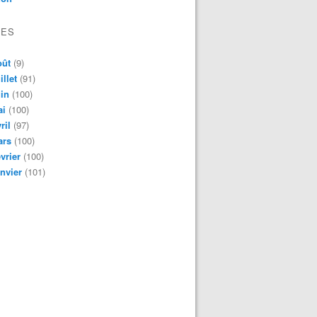
VES
oût
(9)
illet
(91)
in
(100)
ai
(100)
ril
(97)
ars
(100)
vrier
(100)
nvier
(101)