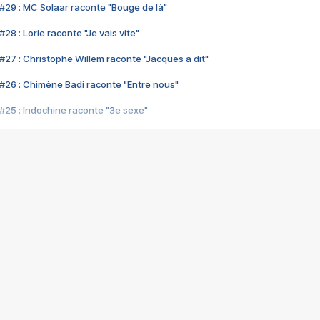
#29 : MC Solaar raconte "Bouge de là"
28 : Lorie raconte "Je vais vite"
#27 : Christophe Willem raconte "Jacques a dit"
#26 : Chimène Badi raconte "Entre nous"
#25 : Indochine raconte "3e sexe"
#24 : Zaho raconte "C'est chelou"
#23 : Patrick Bruel raconte "Au café des délices"
#22 : Kyo raconte "Le chemin"
#21 : Nolwenn Leroy raconte "Cassé"
#20 : Patrick Hernandez raconte "Born to be alive"
#19 : Lorie raconte "Près de moi"
#18 : Michael Jones raconte "A nos actes manqués" (avec Jean-Jacque
#17 : Khaled raconte "Aïcha"