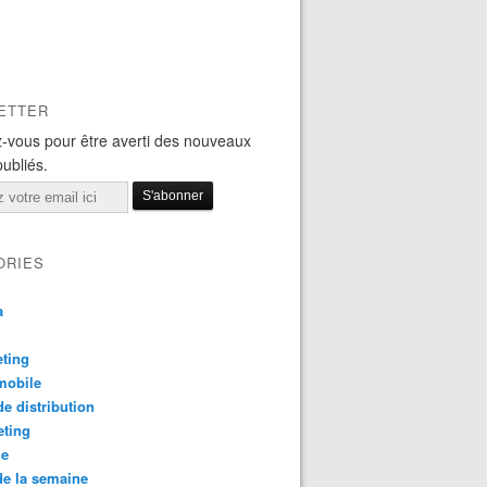
ETTER
-vous pour être averti des nouveaux
publiés.
ORIES
a
ting
mobile
e distribution
eting
le
e la semaine