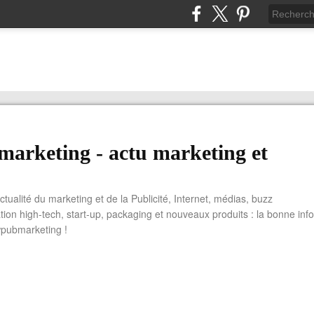
arketing - actu marketing et
actualité du marketing et de la Publicité, Internet, médias, buzz
tion high-tech, start-up, packaging et nouveaux produits : la bonne info
wpubmarketing !