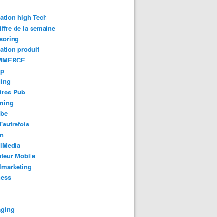
ation high Tech
iffre de la semaine
soring
ation produit
MMERCE
up
ding
ires Pub
aming
ube
'autrefois
gn
alMedia
teur Mobile
lmarketing
ness
aging