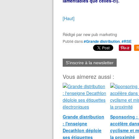
lamentables que celles-ci).
[Haut]
Rédigé par
new pub marketing
Publié dans
#Grande distribution
,
#RSE
R
S'inscrire à la newsletter
Vous aimerez aussi :
Grande distribution
Sponsoring : 
: l'enseigne
accélère dans
Decathlon déploie
cyclisme et m
ses étiquettes
la proximité