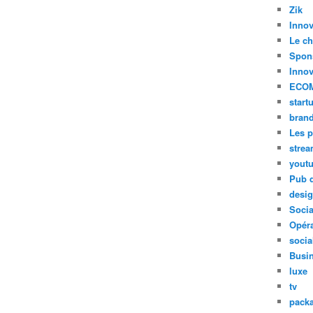
Zik
Innov
Le ch
Spon
Innov
ECO
start
bran
Les p
stre
yout
Pub d
desi
Soci
Opéra
socia
Busi
luxe
tv
pack