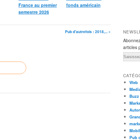
France au premier
fonds américain
semestre 2026
Pub d'autrefois : 2018,... »
NEWSL
Abonnez
articles 
Email
CATÉG
Web
Medi
Buzz
Marke
Auto
Grand
mark
Mobi
Pub d