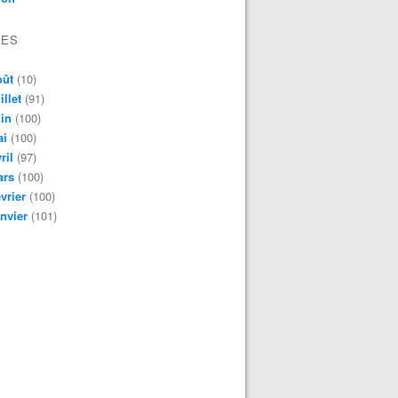
VES
oût
(10)
illet
(91)
in
(100)
ai
(100)
ril
(97)
ars
(100)
vrier
(100)
nvier
(101)