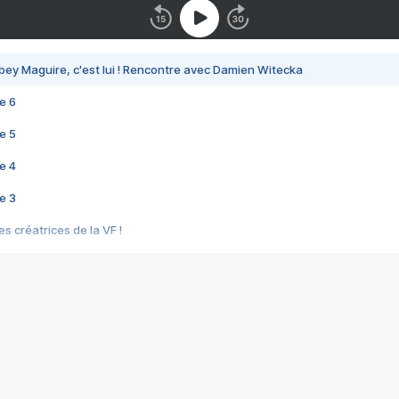
bey Maguire, c'est lui ! Rencontre avec Damien Witecka
e 6
e 5
e 4
e 3
s créatrices de la VF !
e 2
e 1
e Mektoub My Love arrive enfin ! Rencontre avec Shaïn Boumedine et Sal
i : après Toni en famille
elle réalise le bouleversant Dites lui que je l'aime