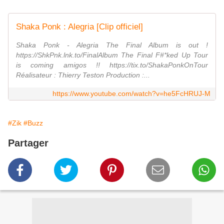
Shaka Ponk : Alegria [Clip officiel]
Shaka Ponk - Alegria The Final Album is out !
https://ShkPnk.lnk.to/FinalAlbum The Final F#*ked Up Tour
is coming amigos !! https://tix.to/ShakaPonkOnTour
Réalisateur : Thierry Teston Production :...
https://www.youtube.com/watch?v=he5FcHRUJ-M
#Zik
#Buzz
Partager