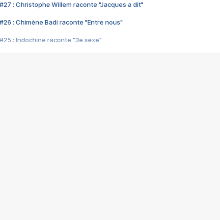
#27 : Christophe Willem raconte "Jacques a dit"
#26 : Chimène Badi raconte "Entre nous"
#25 : Indochine raconte "3e sexe"
#24 : Zaho raconte "C'est chelou"
#23 : Patrick Bruel raconte "Au café des délices"
#22 : Kyo raconte "Le chemin"
#21 : Nolwenn Leroy raconte "Cassé"
#20 : Patrick Hernandez raconte "Born to be alive"
#19 : Lorie raconte "Près de moi"
#18 : Michael Jones raconte "A nos actes manqués" (avec Jean-Jacque
#17 : Khaled raconte "Aïcha"
#16 : Corneille raconte "Parce qu'on vient de loin"
#15 : Indochine raconte "L'aventurier"