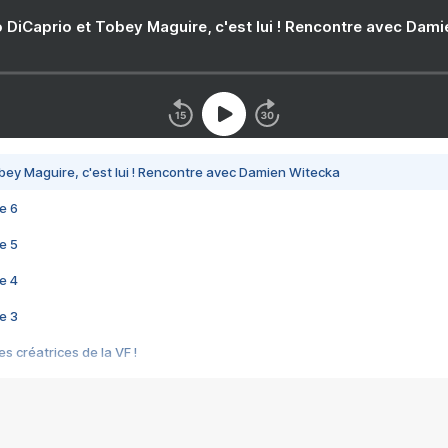
 DiCaprio et Tobey Maguire, c'est lui ! Rencontre avec Dam
bey Maguire, c'est lui ! Rencontre avec Damien Witecka
e 6
e 5
e 4
e 3
s créatrices de la VF !
e 2
e 1