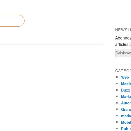
NEWSL
Abonnez
articles 
Email
CATÉG
Web
Medi
Buzz
Marke
Auto
Grand
mark
Mobi
Pub d