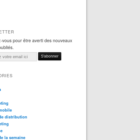
ETTER
-vous pour être averti des nouveaux
publiés.
ORIES
a
ting
mobile
e distribution
eting
le
e la semaine