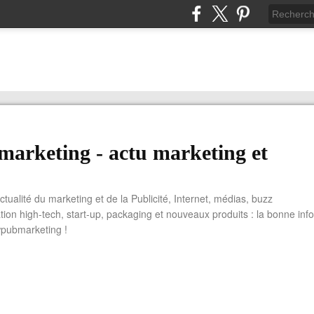
arketing - actu marketing et
actualité du marketing et de la Publicité, Internet, médias, buzz
tion high-tech, start-up, packaging et nouveaux produits : la bonne info
wpubmarketing !