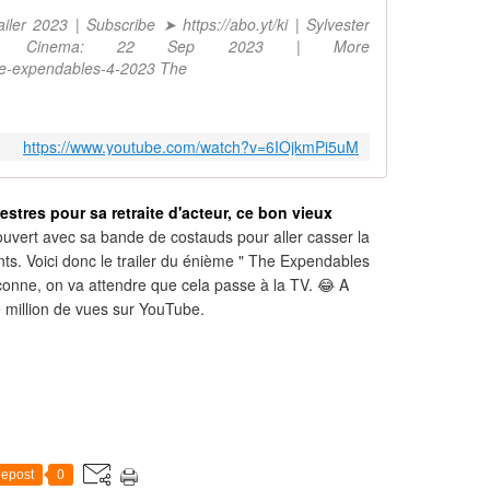
ler 2023 | Subscribe ➤ https://abo.yt/ki | Sylvester
er | Cinema: 22 Sep 2023 | More
he-expendables-4-2023 The
https://www.youtube.com/watch?v=6IOjkmPi5uM
estres pour sa retraite d'acteur, ce bon vieux
 couvert avec sa bande de costauds pour aller casser la
ts. Voici donc le trailer du énième " The Expendables
éconne, on va attendre que cela passe à la TV. 😂 A
 million de vues sur YouTube.
epost
0