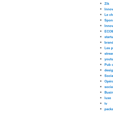
Zik
Innov
Le ch
Spon
Innov
ECO
start
bran
Les p
stre
yout
Pub d
desi
Soci
Opéra
socia
Busi
luxe
tv
pack