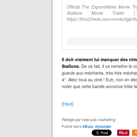
Official The Expend4bles Movie Trai
Stallone Movie Trail
https://KinoCheck.com/movie/0gb/t
Il doit vraiment lui manquer des trim
Stallone.
De ce fait, il va remettre le
gueule aux méchants, très très méchan
4". Allez tous au ciné ! Euh, non on d
noter que cette bande-annonce frôle le
[Haut]
Rédigé par
new pub marketing
Publié dans
#Buzz
,
#youtube
R