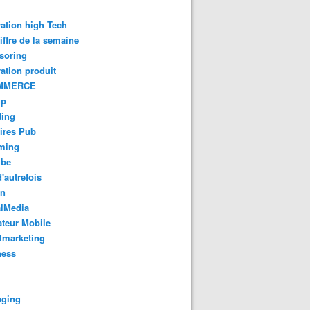
ation high Tech
iffre de la semaine
soring
ation produit
MMERCE
up
ding
ires Pub
aming
ube
'autrefois
gn
alMedia
teur Mobile
lmarketing
ness
aging