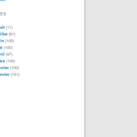
VES
oût
(11)
illet
(91)
in
(100)
ai
(100)
ril
(97)
ars
(100)
vrier
(100)
nvier
(101)