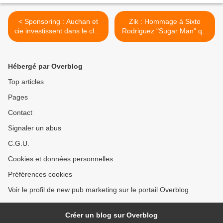
< Sponsoring : Auchan et
Zik : Hommage à Sixto
cie investissent dans le club
Rodriguez "Sugar Man" qui
du RC Lens
vient de s'éteindre à 81 ans
>
Hébergé par Overblog
Top articles
Pages
Contact
Signaler un abus
C.G.U.
Cookies et données personnelles
Préférences cookies
Voir le profil de new pub marketing sur le portail Overblog
Créer un blog sur Overblog