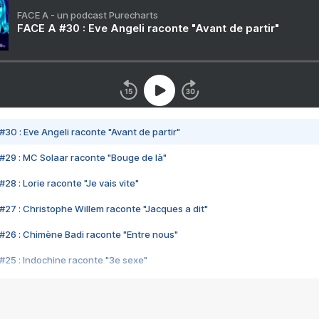
FACE A - un podcast Purecharts
FACE A #30 : Eve Angeli raconte "Avant de partir"
#30 : Eve Angeli raconte "Avant de partir"
#29 : MC Solaar raconte "Bouge de là"
28 : Lorie raconte "Je vais vite"
#27 : Christophe Willem raconte "Jacques a dit"
#26 : Chimène Badi raconte "Entre nous"
#25 : Indochine raconte "3e sexe"
#24 : Zaho raconte "C'est chelou"
#23 : Patrick Bruel raconte "Au café des délices"