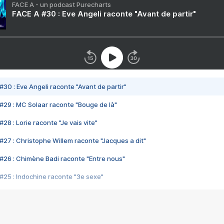
FACE A - un podcast Purecharts
FACE A #30 : Eve Angeli raconte "Avant de partir"
#30 : Eve Angeli raconte "Avant de partir"
#29 : MC Solaar raconte "Bouge de là"
28 : Lorie raconte "Je vais vite"
#27 : Christophe Willem raconte "Jacques a dit"
#26 : Chimène Badi raconte "Entre nous"
#25 : Indochine raconte "3e sexe"
#24 : Zaho raconte "C'est chelou"
#23 : Patrick Bruel raconte "Au café des délices"