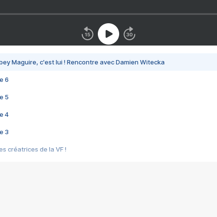
bey Maguire, c'est lui ! Rencontre avec Damien Witecka
e 6
e 5
e 4
e 3
s créatrices de la VF !
e 2
e 1
e Mektoub My Love arrive enfin ! Rencontre avec Shaïn Boumedine et Sal