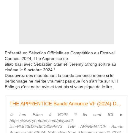
Présenté en Sélection Officielle en Compétition au Festival
Cannes 2024, The Apprentice de
aliab basi avec Sebastian Stan et Jeremy Strong sortira au
cinéma le 9 octobre 2024 !
Découvrez dès maontenant la bande annonce même si le
personnage ne mérite vraiment pas que l'on s'arr^te sur lui !
Enfin ça c'est notre avis et tant pis si vous pique de le lire.
THE APPRENTICE Bande Annonce VF (2024) Donald Trump
✩ Les Films à VOIR ? Ils sont ICI ►
https://www.youtube.com/playlist?
list=PL843D2ED8D80FA673 THE APPRENTICE Bande
Annonce VF (2024) Sebastian Stan, Donald Trump © 2024 -