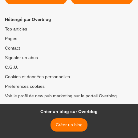
saison 3 de la série "La
whisky en verre la plus
Défense Lincoln"
légère au monde >
Hébergé par Overblog
Top articles
Pages
Contact
Signaler un abus
C.G.U.
Cookies et données personnelles
Préférences cookies
Voir le profil de new pub marketing sur le portail Overblog
Créer un blog sur Overblog
Créer un blog