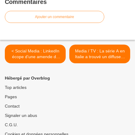
Commentaires
Ajouter un commentaire
< Social Media : LinkedIn
Media / TV : La série A en
écope d’une amende de
Italie a trouvé un diffuseur
310 millions d’euros dans
en France >
l’UE
Hébergé par Overblog
Top articles
Pages
Contact
Signaler un abus
C.G.U.
Cookies et données personnelles