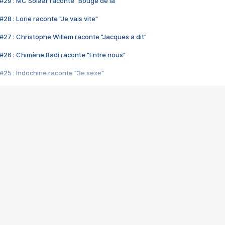
#29 : MC Solaar raconte "Bouge de là"
28 : Lorie raconte "Je vais vite"
#27 : Christophe Willem raconte "Jacques a dit"
#26 : Chimène Badi raconte "Entre nous"
#25 : Indochine raconte "3e sexe"
#24 : Zaho raconte "C'est chelou"
#23 : Patrick Bruel raconte "Au café des délices"
#22 : Kyo raconte "Le chemin"
#21 : Nolwenn Leroy raconte "Cassé"
#20 : Patrick Hernandez raconte "Born to be alive"
#19 : Lorie raconte "Près de moi"
#18 : Michael Jones raconte "A nos actes manqués" (avec Jean-Jacque
#17 : Khaled raconte "Aïcha"