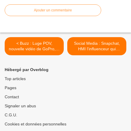
Ajouter un commentaire
< Buzz : Luge POV,
Social Media : Snapchat,
nouvelle vidéo de GoPro, la
HMI l'influenceur qui
grosse sensation !
compte le plus d'abonnés
en France >
Hébergé par Overblog
Top articles
Pages
Contact
Signaler un abus
C.G.U.
Cookies et données personnelles