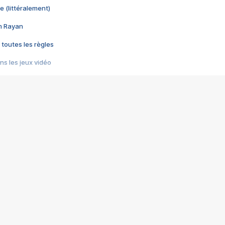
e (littéralement)
im Rayan
 toutes les règles
s les jeux vidéo
us choquant de Rockstar ? - Le scandale BULLY
e plus moche de Steam
du RÊVE tourne au CAUCHEMAR
pendant 8 heures
it… à tort
umiliés par un jeu vidéo
ire - Final Fantasy 8
ti un empire - Age of Empires
story DOFUS