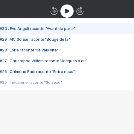
#30 : Eve Angeli raconte "Avant de partir"
#29 : MC Solaar raconte "Bouge de là"
28 : Lorie raconte "Je vais vite"
#27 : Christophe Willem raconte "Jacques a dit"
#26 : Chimène Badi raconte "Entre nous"
#25 : Indochine raconte "3e sexe"
#24 : Zaho raconte "C'est chelou"
#23 : Patrick Bruel raconte "Au café des délices"
#22 : Kyo raconte "Le chemin"
#21 : Nolwenn Leroy raconte "Cassé"