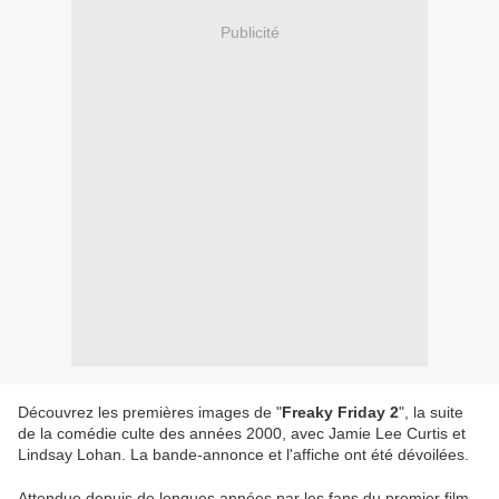
Publicité
Découvrez les premières images de "
Freaky Friday 2
", la suite
de la comédie culte des années 2000, avec Jamie Lee Curtis et
Lindsay Lohan. La bande-annonce et l'affiche ont été dévoilées.
Attendue depuis de longues années par les fans du premier film,