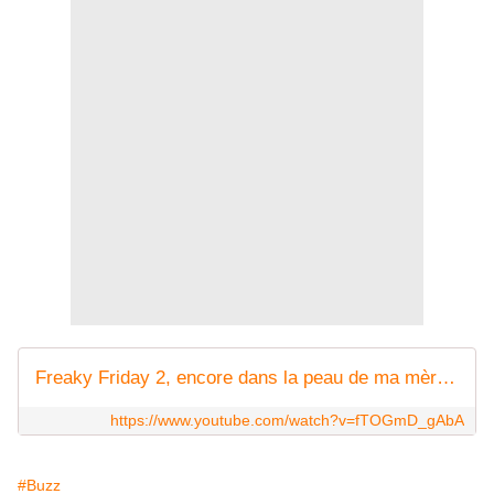
Freaky Friday 2, encore dans la peau de ma mère - Première bande-annonce (VF) | Disney
https://www.youtube.com/watch?v=fTOGmD_gAbA
#Buzz