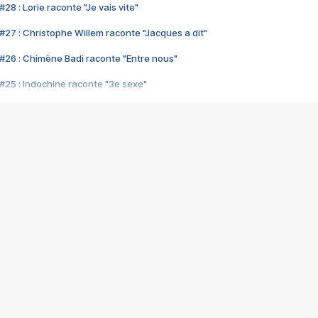
28 : Lorie raconte "Je vais vite"
#27 : Christophe Willem raconte "Jacques a dit"
#26 : Chimène Badi raconte "Entre nous"
#25 : Indochine raconte "3e sexe"
#24 : Zaho raconte "C'est chelou"
#23 : Patrick Bruel raconte "Au café des délices"
#22 : Kyo raconte "Le chemin"
#21 : Nolwenn Leroy raconte "Cassé"
#20 : Patrick Hernandez raconte "Born to be alive"
#19 : Lorie raconte "Près de moi"
#18 : Michael Jones raconte "A nos actes manqués" (avec Jean-Jacque
#17 : Khaled raconte "Aïcha"
#16 : Corneille raconte "Parce qu'on vient de loin"