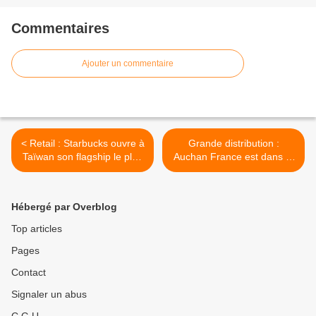
Commentaires
Ajouter un commentaire
< Retail : Starbucks ouvre à
Grande distribution :
Taïwan son flagship le plus
Auchan France est dans le
ambitieux d'Asie
positif au semestre 1 de
l'année 2025 >
Hébergé par Overblog
Top articles
Pages
Contact
Signaler un abus