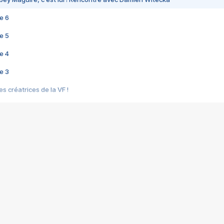
e 6
e 5
e 4
e 3
s créatrices de la VF !
e 2
e 1
e Mektoub My Love arrive enfin ! Rencontre avec Shaïn Boumedine et Sal
i : après Toni en famille
elle réalise le bouleversant Dites lui que je l'aime
ais ! Rencontre autour de Vie privée de Rebecca Zlotowski
 de Marguerite, Grave... Rencontre avec Ella Rumpf