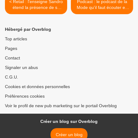
< Retail : l'enseigne Sandro
Podcast : le podcast de la
étend la présence de sa
Mode qu'il faut écouter en
marque en Amérique latine
2026 c'est "Chanel
en 2026
Connects" >
Hébergé par Overblog
Top articles
Pages
Contact
Signaler un abus
C.G.U.
Cookies et données personnelles
Préférences cookies
Voir le profil de new pub marketing sur le portail Overblog
Créer un blog sur Overblog
Créer un blog