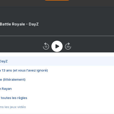
 Battle Royale - DayZ
 DayZ
 a 13 ans (et vous l'avez ignoré)
e (littéralement)
im Rayan
 toutes les règles
s les jeux vidéo