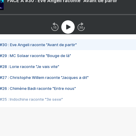
FACE A #30 : Eve Angeli raconte "Avant de partir"
#30 : Eve Angeli raconte "Avant de partir"
#29 : MC Solaar raconte "Bouge de là"
28 : Lorie raconte "Je vais vite"
#27 : Christophe Willem raconte "Jacques a dit"
#26 : Chimène Badi raconte "Entre nous"
#25 : Indochine raconte "3e sexe"
#24 : Zaho raconte "C'est chelou"
#23 : Patrick Bruel raconte "Au café des délices"
#22 : Kyo raconte "Le chemin"