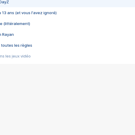
 DayZ
 a 13 ans (et vous l'avez ignoré)
e (littéralement)
im Rayan
 toutes les règles
s les jeux vidéo
us choquant de Rockstar ? - Le scandale BULLY
e plus moche de Steam
du RÊVE tourne au CAUCHEMAR
pendant 8 heures
it… à tort
umiliés par un jeu vidéo
ire - Final Fantasy 8