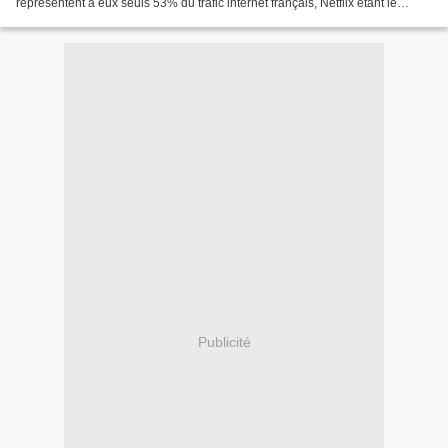
représentent à eux seuls 53% du trafic internet français, Netflix étant le
champion incontesté selon le...
Publicité