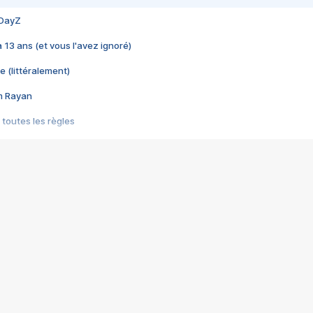
 DayZ
 a 13 ans (et vous l'avez ignoré)
e (littéralement)
im Rayan
 toutes les règles
s les jeux vidéo
us choquant de Rockstar ? - Le scandale BULLY
e plus moche de Steam
du RÊVE tourne au CAUCHEMAR
pendant 8 heures
it… à tort
umiliés par un jeu vidéo