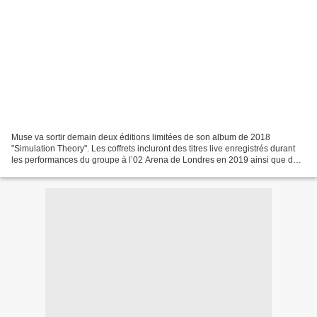
Muse va sortir demain deux éditions limitées de son album de 2018
"Simulation Theory". Les coffrets incluront des titres live enregistrés durant
les performances du groupe à l’02 Arena de Londres en 2019 ainsi que des
AudioBlu-Ray de Simulation Theory...